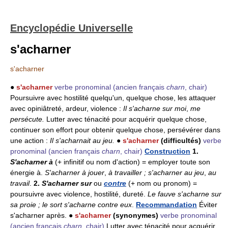
Encyclopédie Universelle
s'acharner
s'acharner
●
s'acharner
verbe pronominal
(ancien français
charn
, chair)
Poursuivre avec hostilité quelqu'un, quelque chose, les attaquer
avec opiniâtreté, ardeur, violence :
Il s'acharne sur moi
,
me
persécute.
Lutter avec ténacité pour acquérir quelque chose,
continuer son effort pour obtenir quelque chose, persévérer dans
une action :
Il s'acharnait au jeu.
●
s'acharner
(difficultés)
verbe
pronominal
(ancien français
charn
, chair)
Construction
1.
S'acharner à
(+ infinitif ou nom d'action) = employer toute son
énergie à.
S'acharner à jouer
,
à travailler ; s'acharner au jeu
,
au
travail
.
2.
S'acharner sur
ou
contre
(+ nom ou pronom) =
poursuivre avec violence, hostilité, dureté.
Le fauve s'acharne sur
sa proie ; le sort s'acharne contre eux
.
Recommandation
Éviter
s'acharner après. ●
s'acharner
(synonymes)
verbe pronominal
(ancien français
charn
, chair)
Lutter avec ténacité pour acquérir