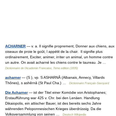
ACHARNER
— v. a. Il signifie proprement, Donner aux chiens, aux
oiseaux de proie le goût, l appétit de la chair. Il signifie plus
ordinairement, Exciter, animer, irriter un animal, un homme contre
un autre. On avait acharné les chiens contre le taureau. Je …
Dictionnaire de l'Academie Francaise, 7eme edition (1835)
acharner
— (S ), vp. S ASHARNÂ (Albanais, Annecy, Villards
Thônes), s ashêrnâ (St Paul Cha.) …
Dictionnaire Français-Savoyard
Die Acharner
— ist der Titel einer Komödie von Aristophanes;
Erstaufführung war 425 v. Chr. bei den Lenäen. Handlung
Dikaiopolis, ein attischer Bauer, ist des bereits sechs Jahre
währenden Peloponnesischen Krieges überdrüssig. Da die
Volksversammlung von seinen …
Deutsch Wikipedia