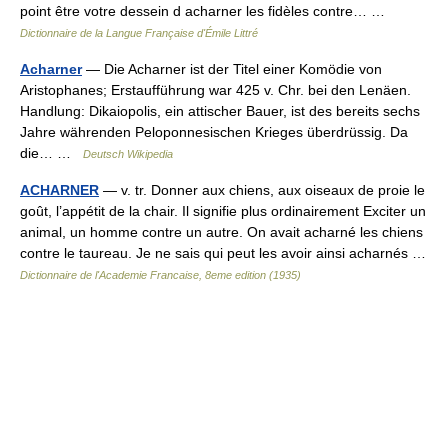
point être votre dessein d acharner les fidèles contre… …
Dictionnaire de la Langue Française d'Émile Littré
Acharner
— Die Acharner ist der Titel einer Komödie von
Aristophanes; Erstaufführung war 425 v. Chr. bei den Lenäen.
Handlung: Dikaiopolis, ein attischer Bauer, ist des bereits sechs
Jahre währenden Peloponnesischen Krieges überdrüssig. Da
die… …
Deutsch Wikipedia
ACHARNER
— v. tr. Donner aux chiens, aux oiseaux de proie le
goût, l’appétit de la chair. Il signifie plus ordinairement Exciter un
animal, un homme contre un autre. On avait acharné les chiens
contre le taureau. Je ne sais qui peut les avoir ainsi acharnés …
Dictionnaire de l'Academie Francaise, 8eme edition (1935)