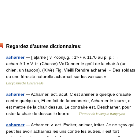
Regardez d'autres dictionnaires:
acharner
— [ aʃarne ] v. <conjug. : 1> • v. 1170 au p. p.; →
acharné 1 ♦ V. tr. (Chasse) Vx Donner le goût de la chair à (un
chien, un faucon). (XIVe) Fig. Vieilli Rendre acharné. « Des soldats
qu une férocité naturelle acharnait sur les vaincus »… …
Encyclopédie Universelle
acharner
— Acharner, act. acut. C est animer à quelque cruauté
contre quelqu un, Et en fait de fauconnerie, Acharner le leurre, c
est mettre de la chair dessus. Le contraire est, Descharner, pour
oster la chair de dessus le leurre …
Thresor de la langue françoyse
acharner
— Acharner. v. act. Exciter, animer, irriter. Je ne sçay qui
peut les avoir acharnez les uns contre les autres. il est fort