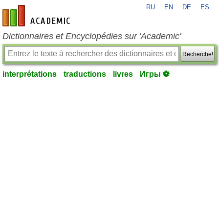
RU
EN
DE
ES
fr-academic.com
Dictionnaires et Encyclopédies sur 'Academic'
Recherche!
interprétations
traductions
livres
Игры ⚽