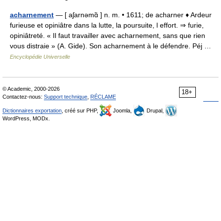
acharnement
— [ aʃarnəmɑ̃ ] n. m. • 1611; de acharner ♦ Ardeur
furieuse et opiniâtre dans la lutte, la poursuite, l effort. ⇒ furie,
opiniâtreté. « Il faut travailler avec acharnement, sans que rien
vous distraie » (A. Gide). Son acharnement à le défendre. Péj …
Encyclopédie Universelle
© Academic, 2000-2026
18+
Contactez-nous:
Support technique
,
RÉCLAME
Dictionnaires exportation
, créé sur PHP,
Joomla,
Drupal,
WordPress, MODx.