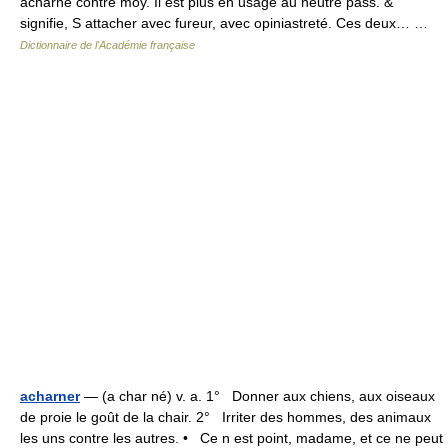
acharné contre moy. Il est plus en usage au neutre pass. &
signifie, S attacher avec fureur, avec opiniastreté. Ces deux… …
Dictionnaire de l'Académie française
acharner
— (a char né) v. a. 1° Donner aux chiens, aux oiseaux
de proie le goût de la chair. 2° Irriter des hommes, des animaux
les uns contre les autres. • Ce n est point, madame, et ce ne peut