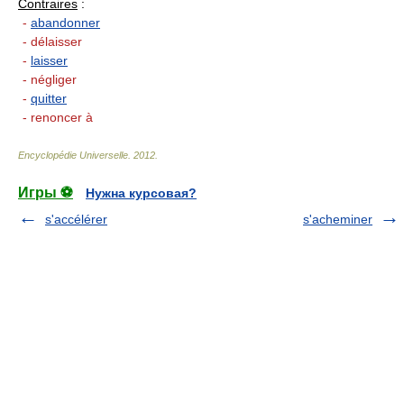
Contraires
:
-
abandonner
- délaisser
-
laisser
- négliger
-
quitter
- renoncer à
Encyclopédie Universelle
.
2012
.
Игры ⚽
Нужна курсовая?
s'accélérer
s'acheminer